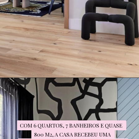
COM 6 QUARTOS, 7 BANHEIROS E QUASE 
COM 6 QUARTOS, 7 BANHEIROS E QUASE 
800 M2, A CASA RECEBEU UMA 
800 M2, A CASA RECEBEU UMA 