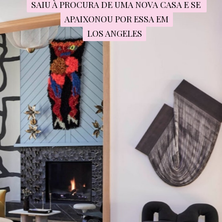
SAIU À PROCURA DE UMA NOVA CASA E SE 
SAIU À PROCURA DE UMA NOVA CASA E SE 
APAIXONOU POR ESSA EM
APAIXONOU POR ESSA EM
LOS ANGELES
LOS ANGELES