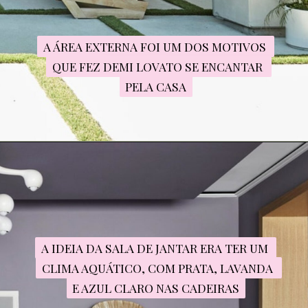
A ÁREA EXTERNA FOI UM DOS MOTIVOS 
A ÁREA EXTERNA FOI UM DOS MOTIVOS 
QUE FEZ DEMI LOVATO SE ENCANTAR 
QUE FEZ DEMI LOVATO SE ENCANTAR 
PELA CASA
PELA CASA
A IDEIA DA SALA DE JANTAR ERA TER UM 
A IDEIA DA SALA DE JANTAR ERA TER UM 
CLIMA AQUÁTICO, COM PRATA, LAVANDA 
CLIMA AQUÁTICO, COM PRATA, LAVANDA 
E AZUL CLARO NAS CADEIRAS
E AZUL CLARO NAS CADEIRAS