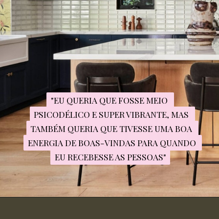
"EU QUERIA QUE FOSSE MEIO 
"EU QUERIA QUE FOSSE MEIO 
PSICODÉLICO E SUPER VIBRANTE, MAS 
PSICODÉLICO E SUPER VIBRANTE, MAS 
TAMBÉM QUERIA QUE TIVESSE UMA BOA 
TAMBÉM QUERIA QUE TIVESSE UMA BOA 
ENERGIA DE BOAS-VINDAS PARA QUANDO 
ENERGIA DE BOAS-VINDAS PARA QUANDO 
EU RECEBESSE AS PESSOAS"
EU RECEBESSE AS PESSOAS"