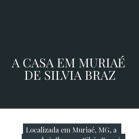
A CASA EM MURIAÉ 
DE SILVIA BRAZ
Localizada em Muriaé, MG, a 
Localizada em Muriaé, MG, a 