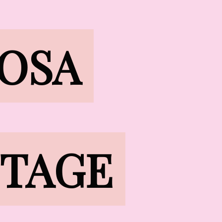
OSA

OSA
TAGE

NTAGE