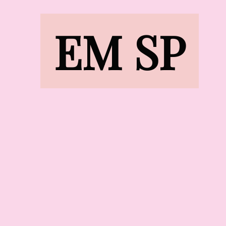
EM SP
EM SP