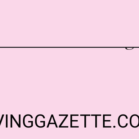
tos, atuais morad
eram o ar vintage
VINGGAZETTE.C