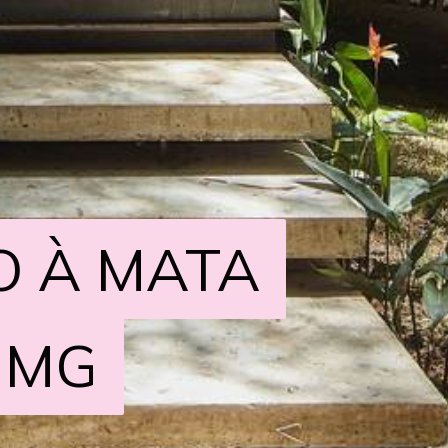
O À MATA
O À MATA
 MG
 MG