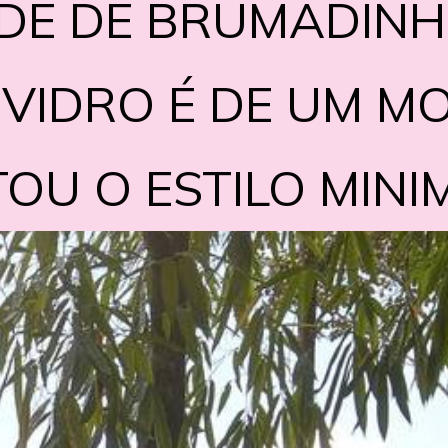
DE DE BRUMADINHO
DE DE BRUMADINHO
 VIDRO É DE UM 
 VIDRO É DE UM 
OU O ESTILO MINI
OU O ESTILO MINI