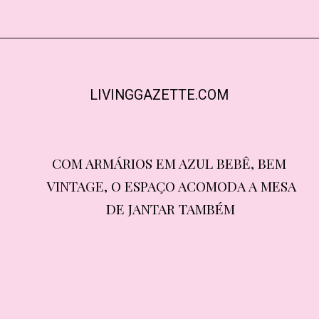
LIVINGGAZETTE.COM
COM ARMÁRIOS EM AZUL BEBÊ, BEM 
COM ARMÁRIOS EM AZUL BEBÊ, BEM 
VINTAGE, O ESPAÇO ACOMODA A MESA 
VINTAGE, O ESPAÇO ACOMODA A MESA 
DE JANTAR TAMBÉM
DE JANTAR TAMBÉM