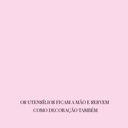
OS UTENSÍLIOS FICAM A MÃO E SERVEM 
OS UTENSÍLIOS FICAM A MÃO E SERVEM 
COMO DECORAÇÃO TAMBÉM
COMO DECORAÇÃO TAMBÉM