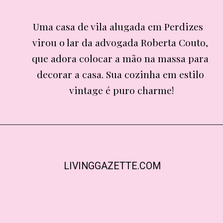
Uma casa de vila alugada em Perdizes 
Uma casa de vila alugada em Perdizes 
virou o lar da advogada Roberta Couto, 
virou o lar da advogada Roberta Couto, 
que adora colocar a mão na massa para 
que adora colocar a mão na massa para 
decorar a casa. Sua cozinha em estilo 
decorar a casa. Sua cozinha em estilo 
vintage é puro charme!

vintage é puro charme!

LIVINGGAZETTE.COM