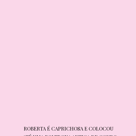
ROBERTA É CAPRICHOSA E COLOCOU 
ROBERTA É CAPRICHOSA E COLOCOU 