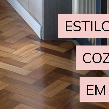
ESTIL
ESTIL
COZ
COZ
EM
EM