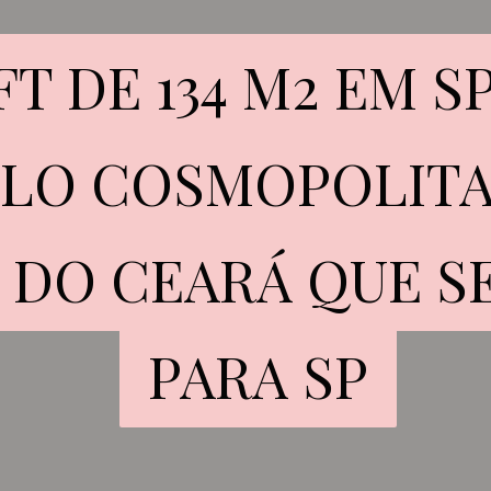
FT DE 134 M2 EM 
FT DE 134 M2 EM 
ILO COSMOPOLITA
ILO COSMOPOLITA
 DO CEARÁ QUE S
 DO CEARÁ QUE S
PARA SP
PARA SP