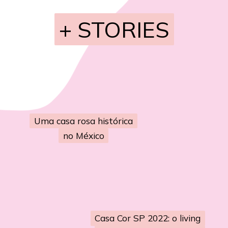
+ STORIES
+ STORIES
Uma casa rosa histórica
Uma casa rosa histórica
no México
no México
Casa Cor SP 2022: o living
Casa Cor SP 2022: o living