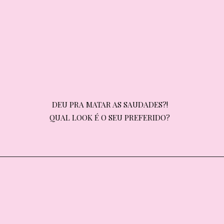
DEU PRA MATAR AS SAUDADES?!

DEU PRA MATAR AS SAUDADES?!
QUAL LOOK É O SEU PREFERIDO?
QUAL LOOK É O SEU PREFERIDO?
+ STORIES