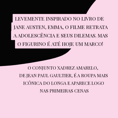
LEVEMENTE INSPIRADO NO LIVRO DE 
LEVEMENTE INSPIRADO NO LIVRO DE 
JANE AUSTEN, EMMA, O FILME RETRATA 
JANE AUSTEN, EMMA, O FILME RETRATA 
A ADOLESCÊNCIA E SEUS DILEMAS. MAS 
A ADOLESCÊNCIA E SEUS DILEMAS. MAS 
O FIGURINO É ATÉ HOJE UM MARCO!
O FIGURINO É ATÉ HOJE UM MARCO!
O CONJUNTO XADREZ AMARELO,

O CONJUNTO XADREZ AMARELO,
DE JEAN PAUL GAULTIER, É A ROUPA MAIS 
DE JEAN PAUL GAULTIER, É A ROUPA MAIS 
ICÔNICA DO LONGA E APARECE LOGO 
ICÔNICA DO LONGA E APARECE LOGO 
NAS PRIMEIRAS CENAS

NAS PRIMEIRAS CENAS