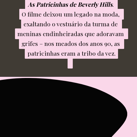
As Patricinhas de Beverly Hills
As Patricinhas de Beverly Hills
. 

. 

O filme deixou um legado na moda, 
O filme deixou um legado na moda, 
exaltando o vestuário da turma de 
exaltando o vestuário da turma de 
meninas endinheiradas que adoravam 
meninas endinheiradas que adoravam 
grifes – nos meados dos anos 90, as 
grifes – nos meados dos anos 90, as 
patricinhas eram a tribo da vez.

patricinhas eram a tribo da vez.
