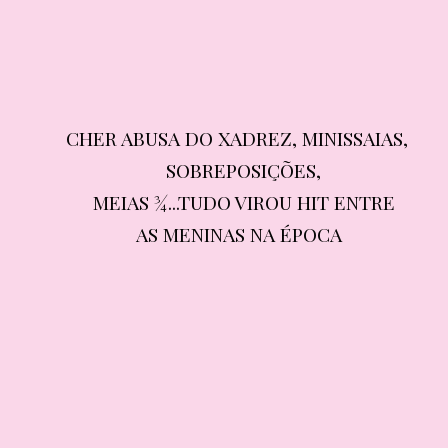
CHER ABUSA DO XADREZ, MINISSAIAS, 
CHER ABUSA DO XADREZ, MINISSAIAS, 
SOBREPOSIÇÕES,

SOBREPOSIÇÕES,
MEIAS ¾...TUDO VIROU HIT ENTRE

MEIAS ¾...TUDO VIROU HIT ENTRE
AS MENINAS NA ÉPOCA
AS MENINAS NA ÉPOCA