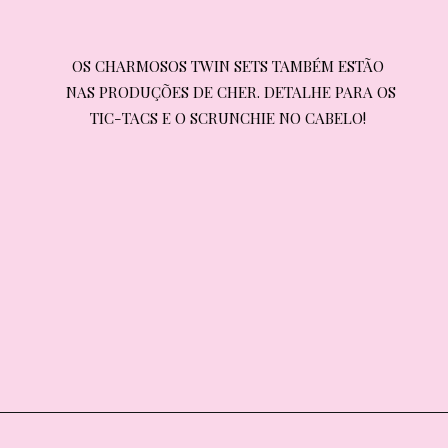
OS CHARMOSOS TWIN SETS TAMBÉM ESTÃO

OS CHARMOSOS TWIN SETS TAMBÉM ESTÃO
NAS PRODUÇÕES DE CHER. DETALHE PARA OS 
NAS PRODUÇÕES DE CHER. DETALHE PARA OS 
TIC-TACS E O SCRUNCHIE NO CABELO!
TIC-TACS E O SCRUNCHIE NO CABELO!