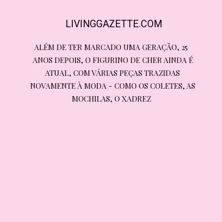
LIVINGGAZETTE.COM
ALÉM DE TER MARCADO UMA GERAÇÃO, 25 
ALÉM DE TER MARCADO UMA GERAÇÃO, 25 
ANOS DEPOIS, O FIGURINO DE CHER AINDA É 
ANOS DEPOIS, O FIGURINO DE CHER AINDA É 
ATUAL, COM VÁRIAS PEÇAS TRAZIDAS 
ATUAL, COM VÁRIAS PEÇAS TRAZIDAS 
NOVAMENTE À MODA - COMO OS COLETES, AS 
NOVAMENTE À MODA - COMO OS COLETES, AS 
MOCHILAS, O XADREZ
MOCHILAS, O XADREZ