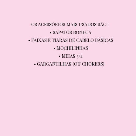
OS ACESSÓRIOS MAIS USADOS SÃO:

OS ACESSÓRIOS MAIS USADOS SÃO:
• SAPATOS BONECA

• SAPATOS BONECA
• FAIXAS E TIARAS DE CABELO BÁSICAS

• FAIXAS E TIARAS DE CABELO BÁSICAS
• MOCHILINHAS

• MOCHILINHAS
• MEIAS 3/4

• MEIAS 3/4
• GARGANTILHAS (OU CHOKERS)
• GARGANTILHAS (OU CHOKERS)