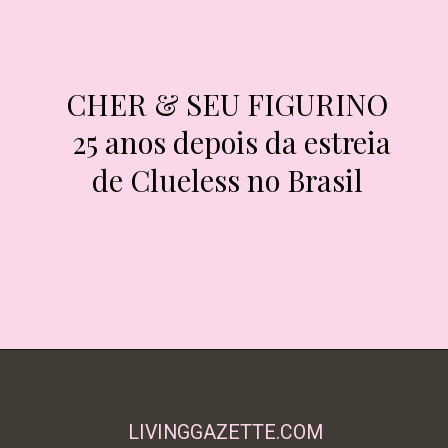
CHER & SEU FIGURINO

CHER & SEU FIGURINO

25 anos depois da estreia

25 anos depois da estreia

de Clueless no Brasil
de Clueless no Brasil
LIVINGGAZETTE.COM