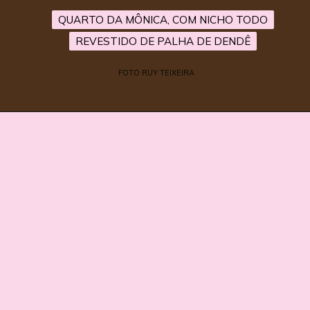
QUARTO DA MÔNICA, COM NICHO TODO
QUARTO DA MÔNICA, COM NICHO TODO
REVESTIDO DE PALHA DE DENDÊ
REVESTIDO DE PALHA DE DENDÊ
FOTO RUY TEIXEIRA