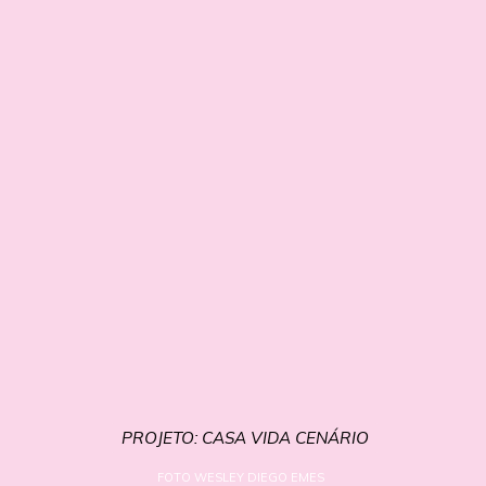
PROJETO: CASA VIDA CENÁRIO
PROJETO: CASA VIDA CENÁRIO
FOTO WESLEY DIEGO EMES