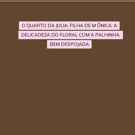
O QUARTO DA JULIA, FILHA DE M ÔNICA: A
O QUARTO DA JULIA, FILHA DE M ÔNICA: A
DELICADEZA DO FLORAL COM A PALHINHA,
DELICADEZA DO FLORAL COM A PALHINHA,
BEM DESPOJADA
BEM DESPOJADA