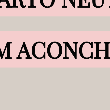
M ACONC
M ACONC
lmar a mente, a m
o quis um quarto
egante. Ela traba