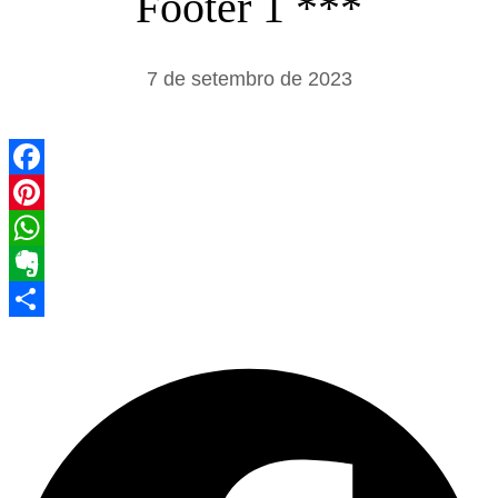
Footer 1 ***
s
a
7 de setembro de 2023
r
Facebook
Pinterest
WhatsApp
Evernote
Share