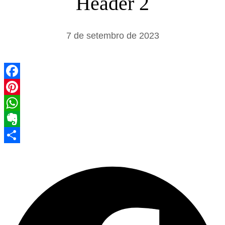
Header 2
s
a
7 de setembro de 2023
r
Facebook
Pinterest
WhatsApp
Evernote
Share