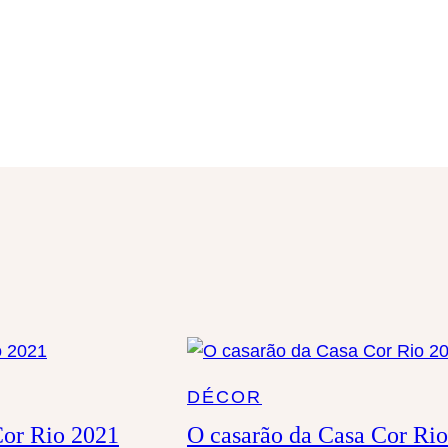
a
r
DÉCOR
Cor Rio 2021
O casarão da Casa Cor Ri