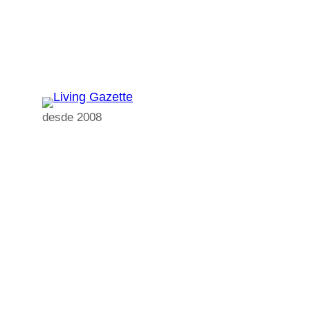
Pular
para
o
conteúdo
desde 2008