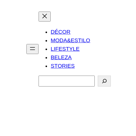
DÉCOR
MODA&ESTILO
LIFESTYLE
BELEZA
STORIES
P
e
s
q
u
i
s