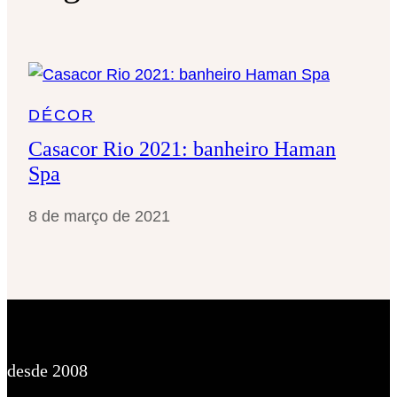
s
a
r
DÉCOR
Casacor Rio 2021: banheiro Haman
Spa
8 de março de 2021
desde 2008