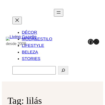
Pular
para
o
conteúdo
DÉCOR
MODA&ESTILO
Facebook
Instagram
desde 2008
LIFESTYLE
BELEZA
STORIES
P
e
s
q
u
Tag:
lilás
i