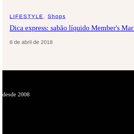
LIFESTYLE
, 
Shops
Dica express: sabão líquido Member's Mar
8 de abril de 2018
desde 2008