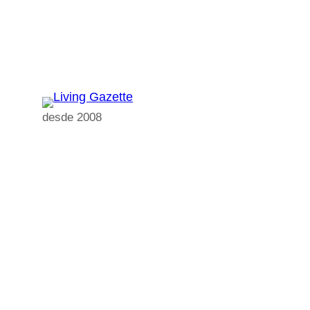
Pular
para
o
conteúdo
desde 2008