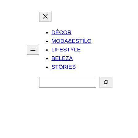
DÉCOR
MODA&ESTILO
LIFESTYLE
BELEZA
STORIES
P
e
s
q
u
i
s