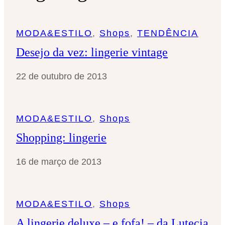
s
a
MODA&ESTILO
, 
Shops
, 
TENDÊNCIA
r
Desejo da vez: lingerie vintage
22 de outubro de 2013
MODA&ESTILO
, 
Shops
Shopping: lingerie
16 de março de 2013
MODA&ESTILO
, 
Shops
A lingerie deluxe – e fofa! – da Lutecia