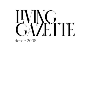
Pular
para
o
conteúdo
desde 2008