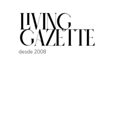
Pular
para
o
conteúdo
desde 2008