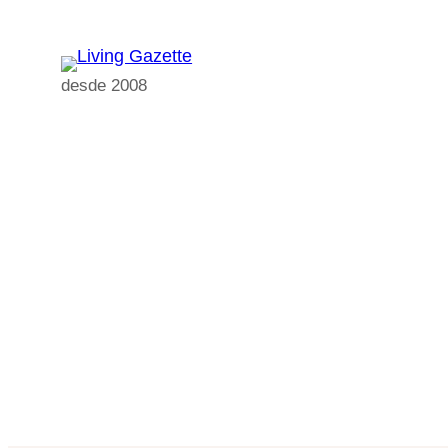
Pular
para
o
desde 2008
conteúdo