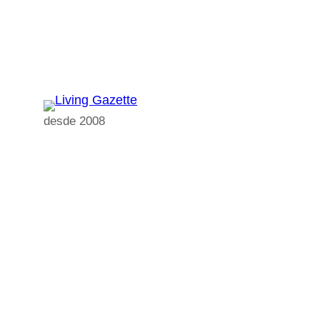
Pular
para
o
conteúdo
desde 2008