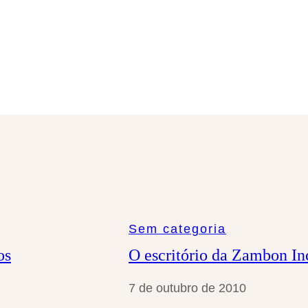
a
r
Sem categoria
os
O escritório da Zambon In
7 de outubro de 2010