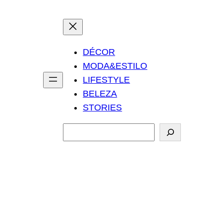
DÉCOR
MODA&ESTILO
LIFESTYLE
BELEZA
STORIES
P
e
s
q
u
i
s