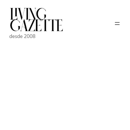
Pular
para
o
conteúdo
desde 2008