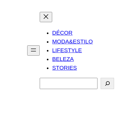
DÉCOR
MODA&ESTILO
LIFESTYLE
BELEZA
STORIES
P
e
s
q
u
i
s