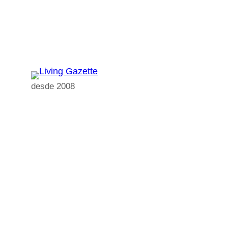
Pular
para
o
conteúdo
desde 2008