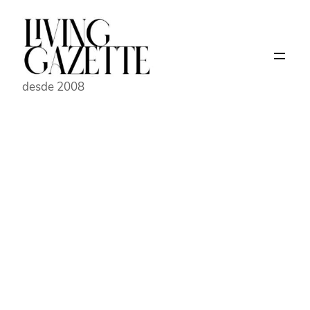
Pular
para
o
conteúdo
desde 2008