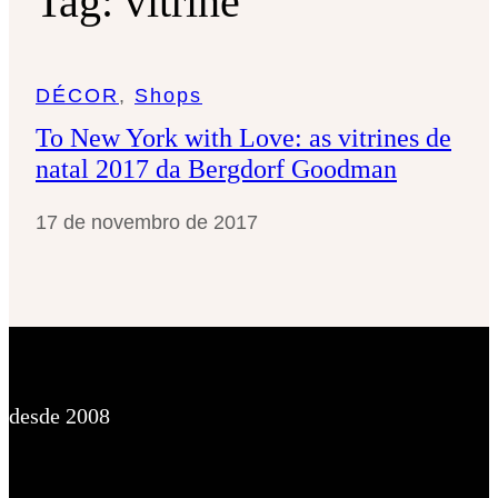
Tag:
vitrine
DÉCOR
, 
Shops
To New York with Love: as vitrines de
natal 2017 da Bergdorf Goodman
17 de novembro de 2017
desde 2008