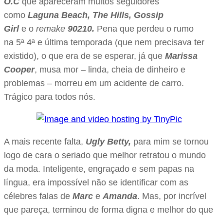
O.C
que apareceram muitos seguidores
como
Laguna Beach, The Hills, Gossip
Girl
e o
remake
90210.
Pena que perdeu o rumo
na 5ª 4ª e última temporada (que nem precisava ter
existido), o que era de se esperar, já que
Marissa
Cooper
, musa mor – linda, cheia de dinheiro e
problemas – morreu em um acidente de carro.
Trágico para todos nós.
A mais recente falta,
Ugly Betty,
para mim se tornou
logo de cara o seriado que melhor retratou o mundo
da moda. Inteligente, engraçado e sem papas na
língua, era impossível não se identificar com as
célebres falas de
Marc
e
Amanda
. Mas, por incrível
que pareça, terminou de forma digna e melhor do que