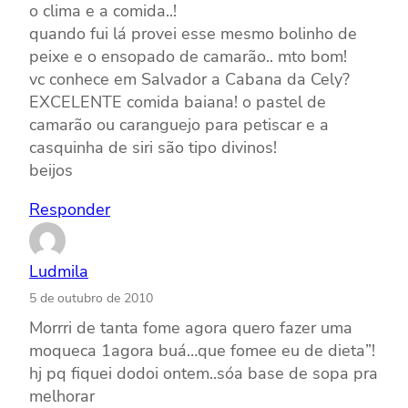
o clima e a comida..!
quando fui lá provei esse mesmo bolinho de
peixe e o ensopado de camarão.. mto bom!
vc conhece em Salvador a Cabana da Cely?
EXCELENTE comida baiana! o pastel de
camarão ou caranguejo para petiscar e a
casquinha de siri são tipo divinos!
beijos
Responder
Ludmila
5 de outubro de 2010
Morrri de tanta fome agora quero fazer uma
moqueca 1agora buá…que fomee eu de dieta”!
hj pq fiquei dodoi ontem..sóa base de sopa pra
melhorar