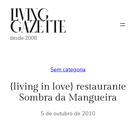
Pular
para
o
conteúdo
desde 2008
Sem categoria
{living in love} restaurante
Sombra da Mangueira
5 de outubro de 2010