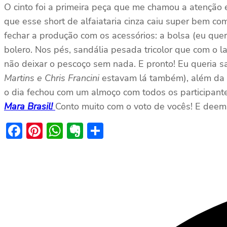
O cinto foi a primeira peça que me chamou a atenção 
que esse short de alfaiataria cinza caiu super bem com 
fechar a produção com os acessórios: a bolsa (eu que
bolero. Nos pés, sandália pesada tricolor que com o l
não deixar o pescoço sem nada. E pronto! Eu queria sai
Martins e Chris Francini
estavam lá também), além da
o dia fechou com um almoço com todos os participantes
Mara Brasil!
Conto muito com o voto de vocês! E de
Facebook
Pinterest
WhatsApp
Evernote
Share