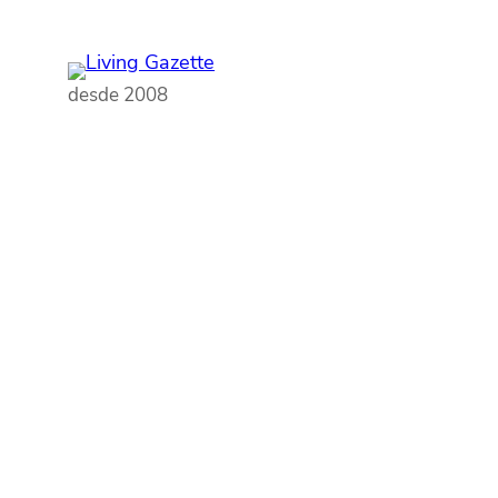
Pular
para
o
desde 2008
conteúdo