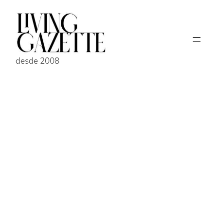
Pular
para
o
conteúdo
desde 2008