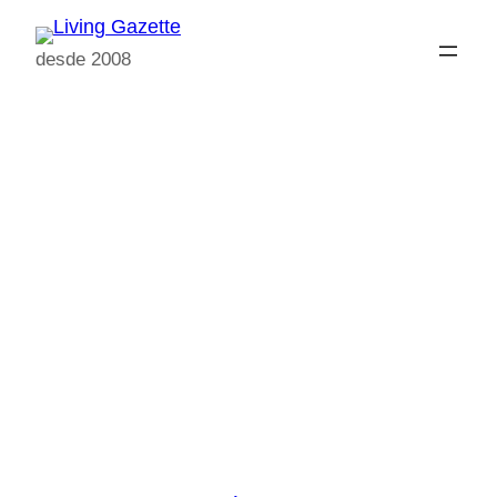
Pular
para
desde 2008
o
conteúdo