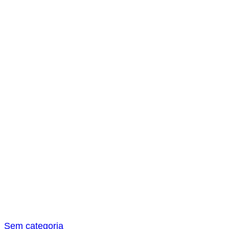
s
a
r
Sem categoria