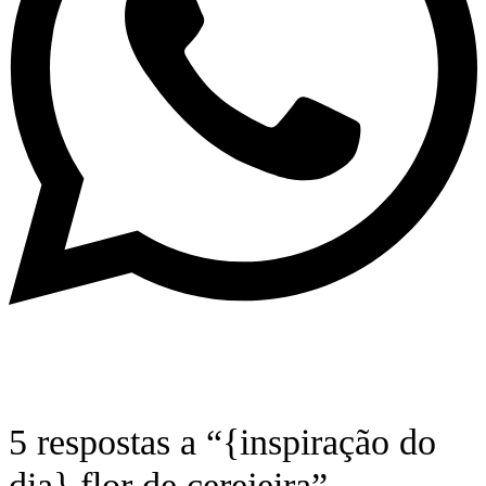
5 respostas a “{inspiração do
dia} flor de cerejeira”