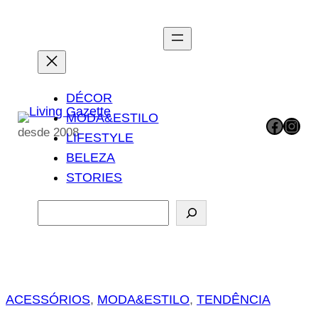
Pular
para
o
conteúdo
DÉCOR
MODA&ESTILO
Facebook
Instagram
desde 2008
LIFESTYLE
BELEZA
STORIES
P
e
s
q
u
ACESSÓRIOS
, 
MODA&ESTILO
, 
TENDÊNCIA
i