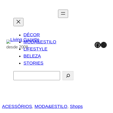
Pular
para
o
conteúdo
DÉCOR
MODA&ESTILO
Facebook
Instagram
desde 2008
LIFESTYLE
BELEZA
STORIES
P
e
s
q
u
ACESSÓRIOS
, 
MODA&ESTILO
, 
Shops
i