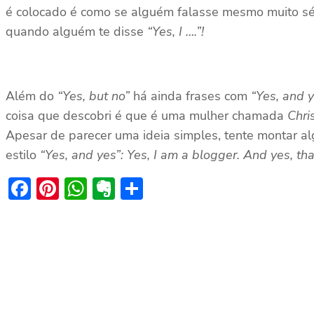
é colocado é como se alguém falasse mesmo muito séri
quando alguém te disse
“Yes, I ….”!
Além do
“Yes, but no”
há ainda frases com
“Yes, and 
coisa que descobri é que é uma mulher chamada
Chri
Apesar de parecer uma ideia simples, tente montar al
estilo
“Yes, and yes”: Yes, I am a blogger. And yes, tha
Facebook
Pinterest
WhatsApp
Evernote
Share