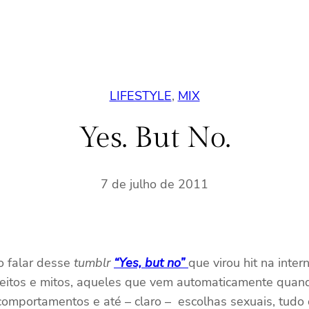
LIFESTYLE
, 
MIX
Yes. But No.
7 de julho de 2011
o falar desse
tumblr
“Yes, but no”
que virou hit na inte
nceitos e mitos, aqueles que vem automaticamente qua
, comportamentos e até – claro – escolhas sexuais, tud