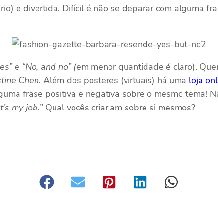
o) e divertida. Difícil é não se deparar com alguma f
yes”
e
“No, and no” (
em menor quantidade é claro). Queri
stine Chen.
Além dos posteres (virtuais) há uma
loja onl
guma frase positiva e negativa sobre o mesmo tema! Nã
t’s my job.”
Qual vocês criariam sobre si mesmos?