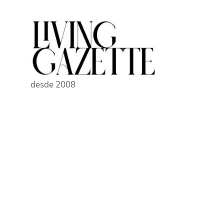
Pular
para
o
conteúdo
desde 2008