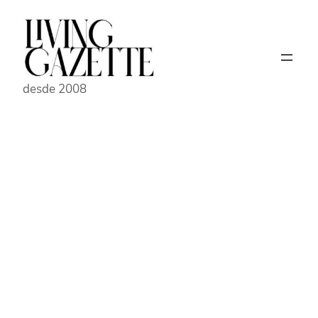
Pular
para
o
conteúdo
desde 2008