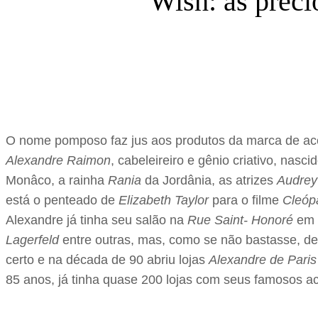
Wish: as preci
O nome pomposo faz jus aos produtos da marca de ac
Alexandre Raimon
, cabeleireiro e gênio criativo, nasc
Monâco, a rainha
Rania
da Jordânia, as atrizes
Audrey
está o penteado de
Elizabeth Taylor
para o filme
Cleóp
Alexandre já tinha seu salão na
Rue Saint- Honoré
em 
Lagerfeld
entre outras, mas, como se não bastasse, dec
certo e na década de 90 abriu lojas
Alexandre de Paris
85 anos, já tinha quase 200 lojas com seus famosos ac