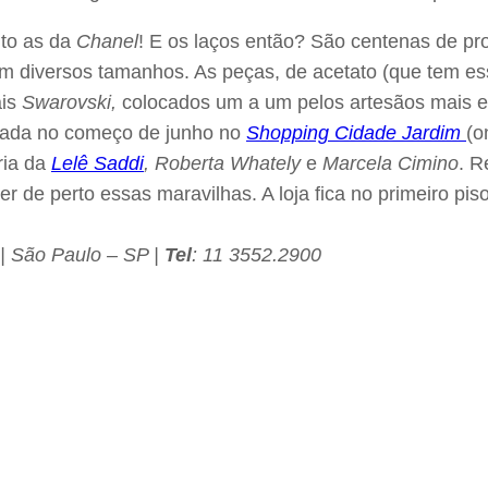
nto as da
Chanel
! E os laços então? São centenas de pro
em diversos tamanhos. As peças, de acetato (que tem esse
ais
Swarovski,
colocados um a um pelos artesãos mais ex
rada no começo de junho no
Shopping Cidade Jardim
(o
ria da
Lelê Saddi
, Roberta Whately
e
Marcela Cimino
. R
er de perto essas maravilhas. A loja fica no primeiro pi
 | São Paulo – SP |
Tel
: 11 3552.2900