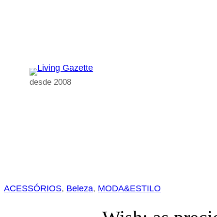
Pular
para
o
conteúdo
desde 2008
ACESSÓRIOS
, 
Beleza
, 
MODA&ESTILO