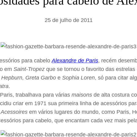
osidades para cabelo de Ale
a
r
25 de julho de 2011
essórios para cabelo
Alexandre de Paris
, recém desemb
ido em
Saint-Tropez
que se tornou o favorito das estrela
 Hepburn, Greta Garbo
e
Sophia Loren
, só para citar a
atra
.
Paris, trabalhava para várias
maisons
de alta costura 
idiu criar em 1971 sua primeira linha de acessórios para
 Acessoires
em vários lugares do mundo, como Paris, 
essórios para cabelo, que encantam cada vez mais pela 