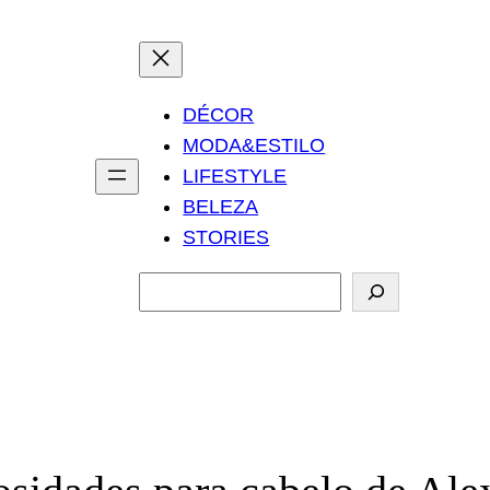
DÉCOR
MODA&ESTILO
LIFESTYLE
BELEZA
STORIES
P
e
s
q
u
i
s