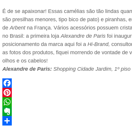
É de se apaixonar! Essas camélias são tão lindas qua
são presilhas menores, tipo bico de pato) e piranhas, 
de
Arbent
na França. Vários acessórios possuem crist
no Brasil: a primeira loja
Alexandre de Paris
foi inaugu
posicionamento da marca aqui foi a
Hi-Brand,
consulto
as fotos dos produtos, fiquei morrendo de vontade de v
olhos e os cabelos!
Alexandre de Paris:
Shopping Cidade Jardim, 1º piso
Facebook
Pinterest
WhatsApp
Evernote
Share