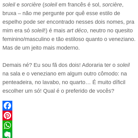
soleil
e
sorcière
(
soleil
em francês é sol,
sorcière
,
bruxa – não me pergunte por quê esse estilo de
espelho pode ser encontrado nesses dois nomes, pra
mim era só
soleil
!) é mais
art déco
, neutro no quesito
feminino/masculino e tão estiloso quanto o veneziano.
Mas de um jeito mais moderno.
Demais né? Eu sou fã dos dois! Adoraria ter o
soleil
na sala e o veneziano em algum outro cômodo: na
penteadeira, no lavabo, no quarto… É muito díficil
escolher um só! Qual é o preferido de vocês?
Facebook
Pinterest
WhatsApp