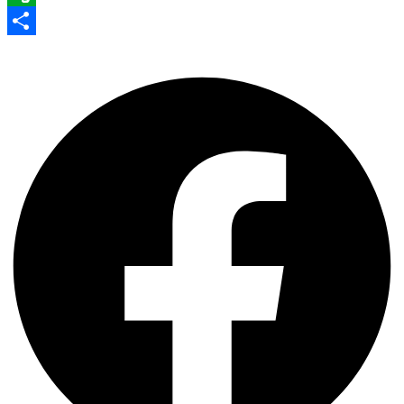
Evernote
Share