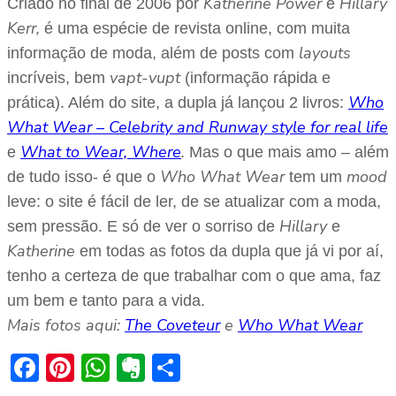
Katherine Power
Hillary
Criado no final de 2006 por
e
Kerr,
é uma espécie de revista online, com muita
layouts
informação de moda, além de posts com
vapt-vupt
incríveis, bem
(informação rápida e
Who
prática). Além do site, a dupla já lançou 2 livros:
What Wear – Celebrity and Runway style for real life
What to Wear, Where
.
e
Mas o que mais amo – além
Who What Wear
mood
de tudo isso- é que o
tem um
leve: o site é fácil de ler, de se atualizar com a moda,
Hillary
sem pressão. E só de ver o sorriso de
e
Katherine
em todas as fotos da dupla que já vi por aí,
tenho a certeza de que trabalhar com o que ama, faz
um bem e tanto para a vida.
Mais fotos aqui:
The Coveteur
e
Who What Wear
Facebook
Pinterest
WhatsApp
Evernote
Share