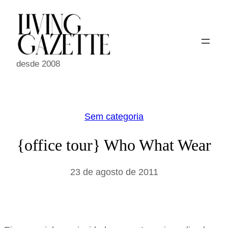
Pular
para
o
conteúdo
desde 2008
Sem categoria
{office tour} Who What Wear
23 de agosto de 2011