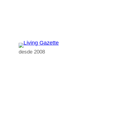
Pular
para
o
conteúdo
desde 2008