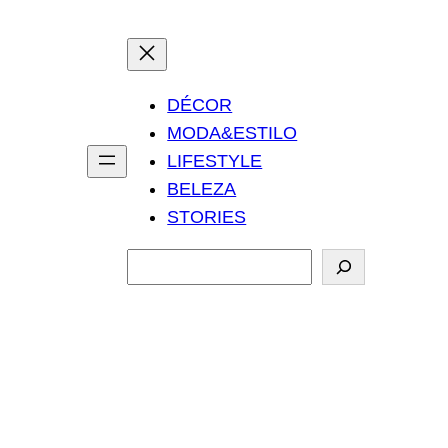
DÉCOR
MODA&ESTILO
LIFESTYLE
BELEZA
STORIES
P
e
s
q
u
i
s