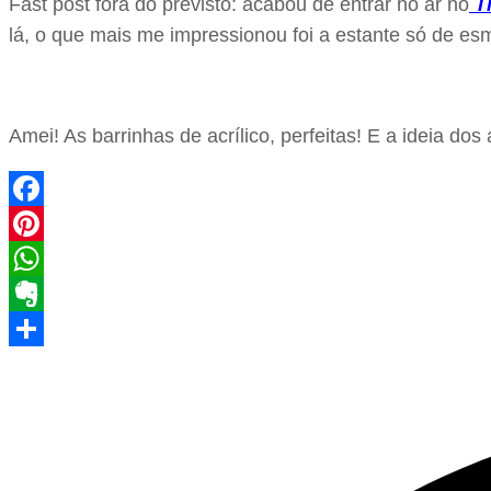
Fast post fora do previsto: acabou de entrar no ar no
Th
lá, o que mais me impressionou foi a estante só de esm
Amei! As barrinhas de acrílico, perfeitas! E a ideia dos
Facebook
Pinterest
WhatsApp
Evernote
Share