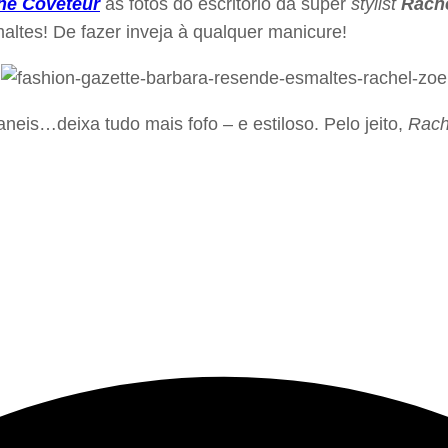
e Coveteur
as fotos do escritório da super
stylist
Rach
altes! De fazer inveja à qualquer manicure!
 aneis…deixa tudo mais fofo – e estiloso. Pelo jeito,
Rach