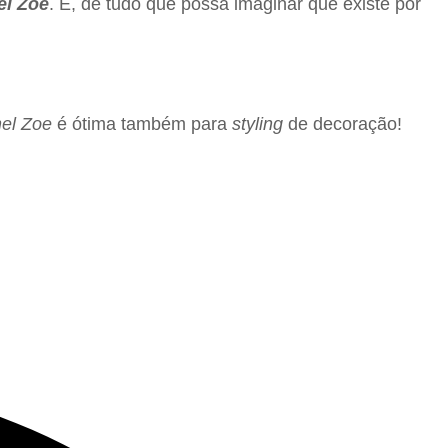
el Zoe
. E, de tudo que possa imaginar que existe por
el Zoe
é ótima também para
styling
de decoração!