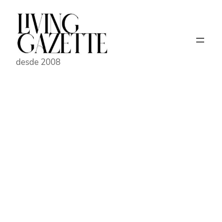
Pular
para
o
conteúdo
desde 2008