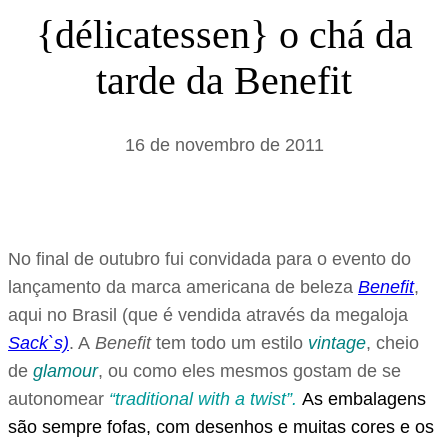
s
{délicatessen} o chá da
a
tarde da Benefit
r
16 de novembro de 2011
No final de outubro fui convidada para o evento do
lançamento da marca americana de beleza
Benefit
,
aqui no Brasil (que é vendida através da megaloja
Sack`s)
. A
Benefit
tem todo um estilo
vintage
, cheio
de
glamour
, ou como eles mesmos gostam de se
autonomear
“traditional with a twist”.
As embalagens
são sempre fofas, com desenhos e muitas cores e os