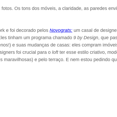
s fotos. Os tons dos móveis, a claridade, as paredes env
ork e foi decorado pelos
Novograts:
um casal de designers
. Eles tinham um programa chamado
9 by Design
, que pa
equenos!) e suas mudanças de casas: eles compram imóv
igners foi crucial para o
loft
ter esse estilo criativo, m
s maravilhosas) e pelo terraço. E nem estou pedindo qu