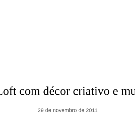
a
r
oft com décor criativo e mui
29 de novembro de 2011