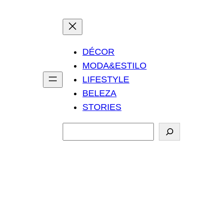
DÉCOR
MODA&ESTILO
LIFESTYLE
BELEZA
STORIES
P
e
s
q
u
i
s