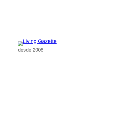
Pular
para
o
conteúdo
desde 2008