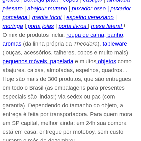
pássaro
|
abajour murano
|
puxador osso |
puxador
porcelana
|
manta tricot
|
espelho veneziano
|
moringa
|
porta joias
|
porta livros
|
mesa lateral
}
O mix de produtos inclui:
roupa de cama, banho
,
aromas
(da linha própria da
Theodora
),
tableware
(louças, acessórios, talheres, copos e muito mais)
pequenos móveis
,
papelaria
e muitos
objetos
como
abajures, caixas, almofadas, espelhos, quadros…
Hoje são mais de 300 produtos, que são entregues
em todo o Brasil (as embalagens para presentes
especiais são lindas!) via sedex ou pac (com
garantia). Dependendo do tamanho do objeto, a
entrega é feita por transportadora. Para quem mora
em SP capital, melhor ainda: em 24h sua compra
está em casa, entregue por motoboy, sem custo
durante o mês de dezembro!