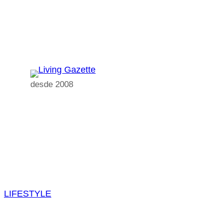
Pular
para
o
conteúdo
desde 2008
LIFESTYLE