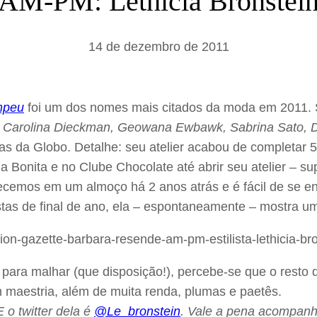
AM-PM: Lethicia Bronstei
a
r
14 de dezembro de 2011
mpeu
foi um dos nomes mais citados da moda em 2011. 
–
Carolina Dieckman, Geowana Ewbawk, Sabrina Sato, D
as da Globo. Detalhe: seu atelier acabou de completar 5
 Bonita e no Clube Chocolate até abrir seu atelier – su
emos em um almoço há 2 anos atrás e é fácil de se enc
s de final de ano, ela – espontaneamente – mostra um 
a para malhar (que disposição!), percebe-se que o resto
m maestria, além de muita renda, plumas e paetês.
E o twitter dela é
@Le_bronstein
. Vale a pena acompanh