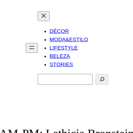
DÉCOR
MODA&ESTILO
LIFESTYLE
BELEZA
STORIES
P
e
s
q
u
i
s