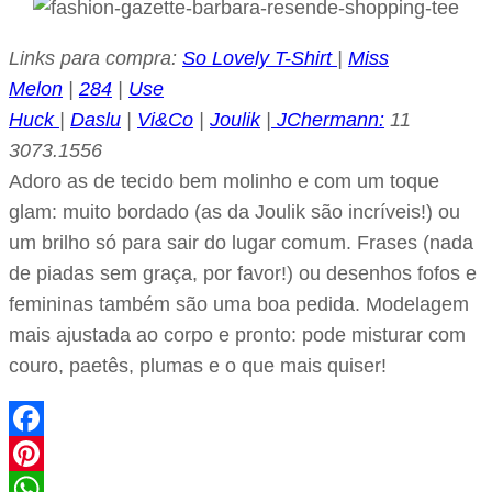
Links para compra:
So Lovely T-Shirt
|
Miss
Melon
|
284
|
Use
Huck
|
Daslu
|
Vi&Co
|
Joulik
|
JChermann:
11
3073.1556
Adoro as de tecido bem molinho e com um toque
glam: muito bordado (as da Joulik são incríveis!) ou
um brilho só para sair do lugar comum. Frases (nada
de piadas sem graça, por favor!) ou desenhos fofos e
femininas também são uma boa pedida. Modelagem
mais ajustada ao corpo e pronto: pode misturar com
couro, paetês, plumas e o que mais quiser!
Facebook
Pinterest