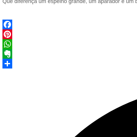
Que diferença um espelho grande, um aparador e um ba
Facebook
Pinterest
WhatsApp
Evernote
Share