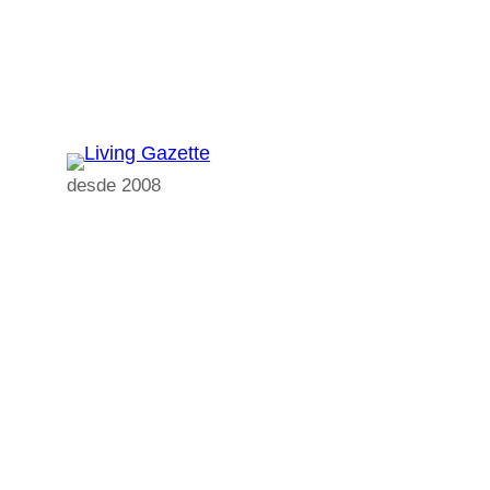
Pular
para
o
conteúdo
desde 2008