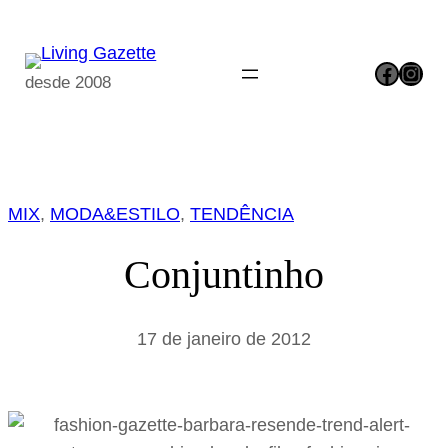
Pular
para
Facebook
Instagram
o
desde 2008
conteúdo
MIX
, 
MODA&ESTILO
, 
TENDÊNCIA
Conjuntinho
17 de janeiro de 2012