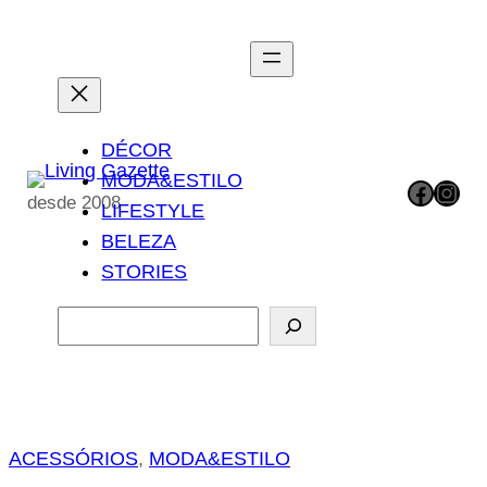
Pular
para
o
conteúdo
DÉCOR
MODA&ESTILO
Facebook
Instagram
desde 2008
LIFESTYLE
BELEZA
STORIES
P
e
s
q
u
ACESSÓRIOS
, 
MODA&ESTILO
i