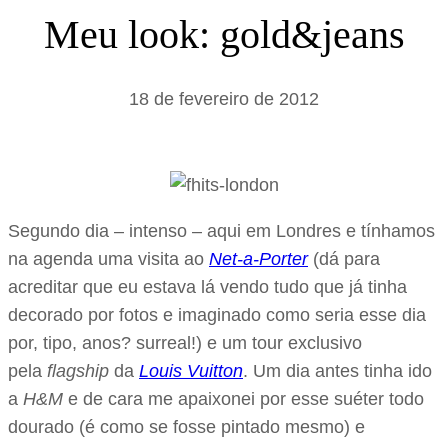
s
Meu look: gold&jeans
a
r
18 de fevereiro de 2012
Segundo dia – intenso – aqui em Londres e tínhamos
na agenda uma visita ao
Net-a-Porter
(dá para
acreditar que eu estava lá vendo tudo que já tinha
decorado por fotos e imaginado como seria esse dia
por, tipo, anos? surreal!) e um tour exclusivo
pela
flagship
da
Louis Vuitton
. Um dia antes tinha ido
a
H&M
e de cara me apaixonei por esse suéter todo
dourado (é como se fosse pintado mesmo) e